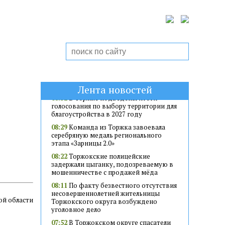
могут спасти деревья и помочь
экологии
08:29
В Торжке выявили нарушения у
водителей мототехники
08:25
Житель Торжка похитил с дороги
автоприцеп
07:56
Жителей и гостей Верхневолжья
приглашают на культурные и
спортивные мероприятия
Лента новостей
08:32
В Торжке подведены итоги
голосования по выбору территории для
благоустройства в 2027 году
08:29
Команда из Торжка завоевала
серебряную медаль регионального
этапа «Зарницы 2.0»
08:22
Торжокские полицейские
задержали цыганку, подозреваемую в
мошенничестве с продажей мёда
08:11
По факту безвестного отсутствия
несовершеннолетней жительницы
ой области
Торжокского округа возбуждено
уголовное дело
07:52
В Торжокском округе спасатели