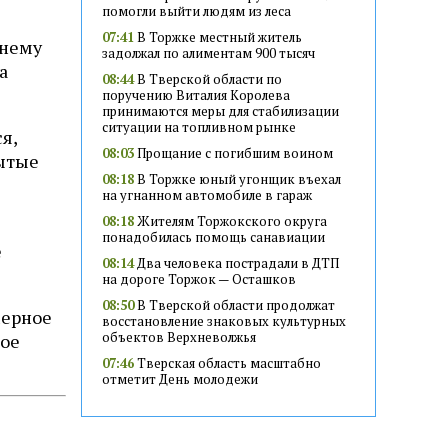
помогли выйти людям из леса
07:41
В Торжке местный житель
тнему
задолжал по алиментам 900 тысяч
а
08:44
В Тверской области по
поручению Виталия Королева
принимаются меры для стабилизации
ситуации на топливном рынке
я,
08:03
Прощание с погибшим воином
рытые
08:18
В Торжке юный угонщик въехал
на угнанном автомобиле в гараж
08:18
Жителям Торжокского округа
понадобилась помощь санавиации
е
08:14
Два человека пострадали в ДТП
на дороге Торжок — Осташков
08:50
В Тверской области продолжат
мерное
восстановление знаковых культурных
объектов Верхневолжья
ное
07:46
Тверская область масштабно
отметит День молодежи