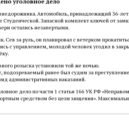
ено уголовное дело
 внедорожника. Автомобиль, принадлежащий 36-ле
це Студенческой. Запасной комплект ключей от замк
двери остались незапертыми.
Сев за руль, он планировал с ветерком прокатитьс
шись с управлением, молодой человек угодил в зак
ёку.
ного розыска установили той же ночью.
т, подозреваемый ранее был судим за преступлени
 ряд административных наказаний.
овное дело по части 1 статьи 166 УК РФ «Неправо
ортным средством без цели хищения». Максималь