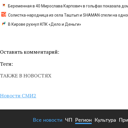
Беременная в 40 Мирослава Карпович в гольфах показала до
Солистка-народница из села Таштып и SHAMAN спели на одно
В Кирове рухнул КПК «Дело и Деньги»
Оставить комментарий:
Теги:
ТАКЖЕ В НОВОСТЯХ
Новости СМИ2
Все новости
ЧП
Регион
Культура
При