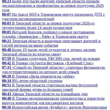
08:23
Более 450 тысяч жителей Тверской области прошли
диспансеризацию и профосмотры за первое полугодие 2026
года
08:07
На трассе М10 в Торжокском округе произошло ДТП с
участием несовершеннолетней
08:03
В Тверской области за первое полугодие 2026-го
трудоустроено более 14 тысяч подростков
08:05
Виталий Королев сообщил о начале реставрации
усадьбы «Знаменское – Раёк» в Торжокском округе
08:21
Тверская область в выходные приглашает жителей и
гостей региона на яркие события
08:48
Более 19 тысяч детей отдохнули в летних лагерях
Тверской области во вторую смену
07:59
В Торжке сотрудник УФСИН спас людей на пожаре
08:42
В Торжке состоится фестиваль «Хлебный Спас»
07:33
«Семьей по Тверской области»: стартовал фотоконкурс
для путешествующих по региону всей семьей
08:18
В Торжке сбили пешехода на «зебре»
08:34
891-летие областной столицы
08:51
В Тверской области стартовала выдача бесплатной
школьной формы детям из больших семей
08:43
Афиша Тверской области на ближайшие дни
08:48
В Торжке модернизировали производства и нарастили
выпуск компонентов для пассажирских вагонов
08:16
Всероссийская акция «БумБатл»: жители Верхневолжья