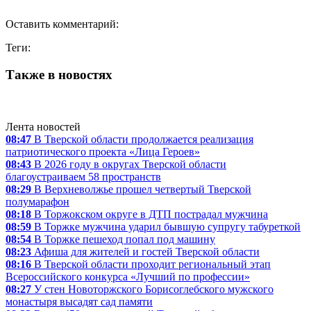
Оставить комментарий:
Теги:
Также в новостях
Лента новостей
08:47
В Тверской области продолжается реализация
патриотического проекта «Лица Героев»
08:43
В 2026 году в округах Тверской области
благоустраиваем 58 пространств
08:29
В Верхневолжье прошел четвертый Тверской
полумарафон
08:18
В Торжокском округе в ДТП пострадал мужчина
08:59
В Торжке мужчина ударил бывшую супругу табуреткой
08:54
В Торжке пешеход попал под машину
08:23
Афиша для жителей и гостей Тверской области
08:16
В Тверской области проходит региональный этап
Всероссийского конкурса «Лучший по профессии»
08:27
У стен Новоторжского Борисоглебского мужского
монастыря высадят сад памяти