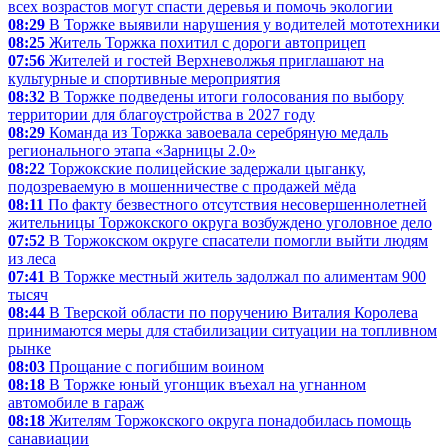
всех возрастов могут спасти деревья и помочь экологии
08:29
В Торжке выявили нарушения у водителей мототехники
08:25
Житель Торжка похитил с дороги автоприцеп
07:56
Жителей и гостей Верхневолжья приглашают на
культурные и спортивные мероприятия
08:32
В Торжке подведены итоги голосования по выбору
территории для благоустройства в 2027 году
08:29
Команда из Торжка завоевала серебряную медаль
регионального этапа «Зарницы 2.0»
08:22
Торжокские полицейские задержали цыганку,
подозреваемую в мошенничестве с продажей мёда
08:11
По факту безвестного отсутствия несовершеннолетней
жительницы Торжокского округа возбуждено уголовное дело
07:52
В Торжокском округе спасатели помогли выйти людям
из леса
07:41
В Торжке местный житель задолжал по алиментам 900
тысяч
08:44
В Тверской области по поручению Виталия Королева
принимаются меры для стабилизации ситуации на топливном
рынке
08:03
Прощание с погибшим воином
08:18
В Торжке юный угонщик въехал на угнанном
автомобиле в гараж
08:18
Жителям Торжокского округа понадобилась помощь
санавиации