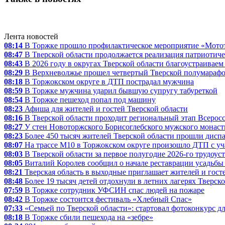
Лента новостей
08:14
В Торжке прошло профилактическое мероприятие «Мото
08:47
В Тверской области продолжается реализация патриотиче
08:43
В 2026 году в округах Тверской области благоустраиваем
08:29
В Верхневолжье прошел четвертый Тверской полумараф
08:18
В Торжокском округе в ДТП пострадал мужчина
08:59
В Торжке мужчина ударил бывшую супругу табуреткой
08:54
В Торжке пешеход попал под машину
08:23
Афиша для жителей и гостей Тверской области
08:16
В Тверской области проходит региональный этап Всерос
08:27
У стен Новоторжского Борисоглебского мужского монаст
08:23
Более 450 тысяч жителей Тверской области прошли диспа
08:07
На трассе М10 в Торжокском округе произошло ДТП с у
08:03
В Тверской области за первое полугодие 2026-го трудоус
08:05
Виталий Королев сообщил о начале реставрации усадьбы 
08:21
Тверская область в выходные приглашает жителей и госте
08:48
Более 19 тысяч детей отдохнули в летних лагерях Тверск
07:59
В Торжке сотрудник УФСИН спас людей на пожаре
08:42
В Торжке состоится фестиваль «Хлебный Спас»
07:33
«Семьей по Тверской области»: стартовал фотоконкурс д
08:18
В Торжке сбили пешехода на «зебре»