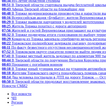
08:34
891-летие областной столицы
08:51
В Тверской области стартовала выдача бесплатной школь
08:43
Афиша Тверской области на ближайшие дни
08:48
В Торжке модернизировали производства и нарастили вы
08:16
Всероссийская акция «БумБатл»: жители Верхневолжья вс
08:29
В Торжке выявили нарушения у водителей мототехники
08:25
Житель Торжка похитил с дороги автоприцеп
07:56
Жителей и гостей Верхневолжья приглашают на культур
08:32
В Торжке подведены итоги голосования по выбору террит
08:29
Команда из Торжка завоевала серебряную медаль региона
08:22
Торжокские полицейские задержали цыганку, подозревае
08:11
По факту безвестного отсутствия несовершеннолетней ж
07:52
В Торжокском округе спасатели помогли выйти людям из
07:41
В Торжке местный житель задолжал по алиментам 900 ты
08:44
В Тверской области по поручению Виталия Королева пр
08:03
Прощание с погибшим воином
08:18
В Торжке юный угонщик въехал на угнанном автомобиле
08:18
Жителям Торжокского округа понадобилась помощь сан
08:14
Два человека пострадали в ДТП на дороге Торжок — Ос
08:50
В Тверской области продолжат восстановление знаковых
Новости СМИ2
Все новости
ЧП
Регион