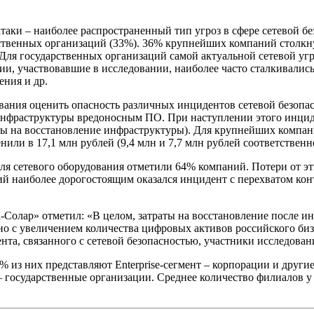
аки – наиболее распространенный тип угроз в сфере сетевой бе
рственных организаций (33%). 36% крупнейших компаний столкн
. Для государственных организаций самой актуальной сетевой уг
ации, участвовавшие в исследовании, наиболее часто сталкивали
ения и др.
ания оценить опасность различных инцидентов сетевой безопас
нфраструктуры вредоносным ПО. При наступлении этого инциден
аты на восстановление инфраструктуры). Для крупнейших компа
енили в 17,1 млн рублей (9,4 млн и 7,7 млн рублей соответственн
я сетевого оборудования отметили 64% компаний. Потери от эти
й наиболее дорогостоящим оказался инцидент с перехватом контр
Солар» отметил: «В целом, затраты на восстановление после ин
ано с увеличением количества цифровых активов российского би
а, связанного с сетевой безопасностью, участники исследовани
% из них представляют Enterprise-сегмент – корпорации и друг
– государственные организации. Среднее количество филиалов у 