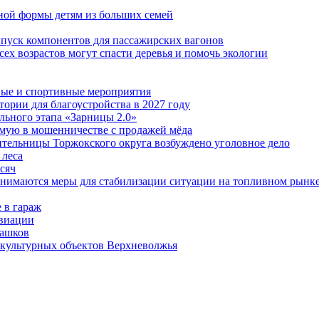
ной формы детям из больших семей
пуск компонентов для пассажирских вагонов
ех возрастов могут спасти деревья и помочь экологии
ные и спортивные мероприятия
ории для благоустройства в 2027 году
льного этапа «Зарницы 2.0»
мую в мошенничестве с продажей мёда
ительницы Торжокского округа возбуждено уголовное дело
 леса
сяч
инимаются меры для стабилизации ситуации на топливном рынк
 в гараж
авиации
ташков
 культурных объектов Верхневолжья