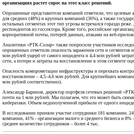
организациях растет спрос на этот класс решений.
Опрошенные представители компаний отметили, что целевые ат
для средних (48%) и крупных компаний (36%), а также госуда
остальных сегментах этот тип угрозы встречался гораздо реже
респондентов из госсектора. Кроме того, российские организ
корпоративной почты, потерей данных, атаками на веб-прилож
Аналитики «РТК-Солар» также попросили участников исследов
опрошенных отметили опасность заражения сети и сегментов и
млн рублей ущерб от самого инцидента и 4,4 млн рублей затр
сети, а потери и затраты на восстановление в этом сегменте оц
Опасность компрометации инфраструктуры и перехвата контрол
восстановление – 4,5–4,6 млн рублей. Для крупнейших компани
млн рублей соответственно).
Александр Баринов, директор портфеля сетевых решений «РТК-
почти на 1 млн рублей. Мы полагаем, что это может быть связ
кибератаки. Объем недополученной прибыли от одного инцидент
В исследовании приняли участие сотрудники 181 компании. 24
компании, 41% - организации малого и среднего бизнеса и 8% 
среднее количество сотрудников – более 4 тыс.