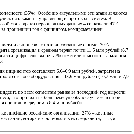
зопасности (35%). Особенно актуальными эти атаки являются
улись с атаками на управляющие протоколы систем. В
розой стала кража персональных данных – ее назвали 47%
сь за прошедший год с фишингом, компрометацией
ности и финансовые потери, связанные с ними. 70%
та организация в среднем теряет почти 11,5 млн рублей (6,7
ний эти цифры еще выше: 77% отметили опасность заражения
о).
х инцидентов составляют 6,6–6,9 млн рублей, затраты на
оля сетевого оборудования – 18,6 млн рублей (10,7 млн и 7,9
цидента по всем сегментам рынка за последний год выросли
знеса, что приводит к большему ущербу в случае успешной
я оценили в среднем в 8,4 млн рублей».
ие крупнейшие российские организации, 27% – крупные
компаний, которые участвовали в исследовании, – 15, а