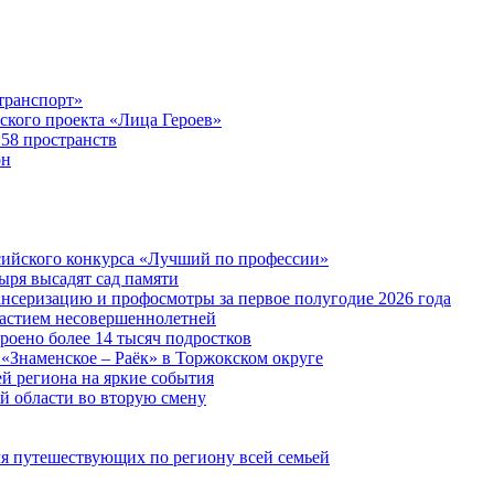
транспорт»
ского проекта «Лица Героев»
 58 пространств
он
сийского конкурса «Лучший по профессии»
ыря высадят сад памяти
нсеризацию и профосмотры за первое полугодие 2026 года
частием несовершеннолетней
троено более 14 тысяч подростков
«Знаменское – Раёк» в Торжокском округе
й региона на яркие события
ой области во вторую смену
ля путешествующих по региону всей семьей