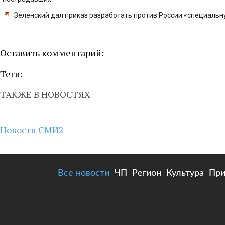
Зеленский дал приказ разработать против России «специаль
Оставить комментарий:
Теги:
ТАКЖЕ В НОВОСТЯХ
Новости СМИ2
Все новости
ЧП
Регион
Культура
При