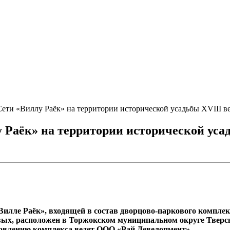
ети «Виллу Раёк» на территории исторической усадьбы XVIII в
 Раёк» на территории исторической уса
илле Раёк», входящей в состав дворцово-паркового комплекс
ых, расположен в Торжокском муниципальном округе Тверско
новлению комплекса ведет ООО «Рай Девелопмент».