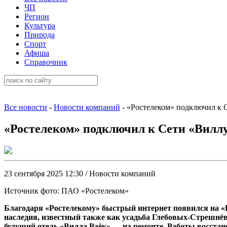
ЧП
Регион
Культура
Природа
Спорт
Афиша
Справочник
Все новости
-
Новости компаний
- «Ростелеком» подключил к С
«Ростелеком» подключил к Сети «Виллу
23 сентября 2025 12:30 / Новости компаний
Источник фото: ПАО «Ростелеком»
Благодаря «Ростелекому» быстрый интернет появился на «В
наследия, известный также как усадьба Глебовых-Стрешнёв
будущий отель «Вилла Раёк» — на ремонте. Работы восста