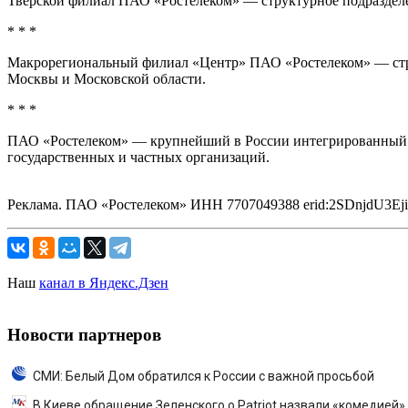
Тверской филиал ПАО «Ростелеком» — структурное подразделен
* * *
Макрорегиональный филиал «Центр» ПАО «Ростелеком» — стру
Москвы и Московской области.
* * *
ПАО «Ростелеком» — крупнейший в России интегрированный пр
государственных и частных организаций.
Реклама. ПАО «Ростелеком» ИНН 7707049388 erid:2SDnjdU3Eji
Наш
канал в Яндекс.Дзен
Новости партнеров
СМИ: Белый Дом обратился к России с важной просьбой
В Киеве обращение Зеленского о Patriot назвали «комедией»