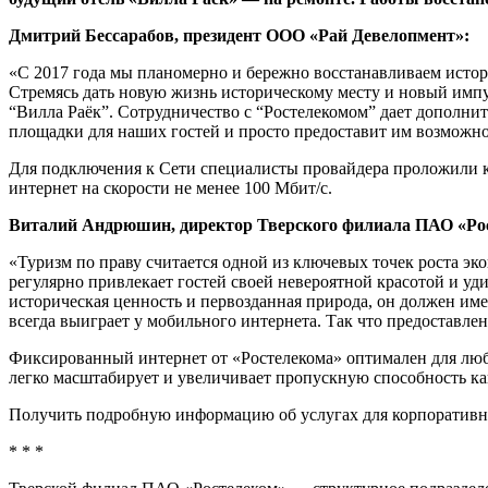
Дмитрий Бессарабов, президент ООО «Рай Девелопмент»:
«С 2017 года мы планомерно и бережно восстанавливаем исто
Стремясь дать новую жизнь историческому месту и новый импул
“Вилла Раёк”. Сотрудничество с “Ростелекомом” дает дополни
площадки для наших гостей и просто предоставит им возможнос
Для подключения к Сети специалисты провайдера проложили к 
интернет на скорости не менее 100 Мбит/с.
Виталий Андрюшин, директор Тверского филиала ПАО «Ро
«Туризм по праву считается одной из ключевых точек роста эк
регулярно привлекает гостей своей невероятной красотой и у
историческая ценность и первозданная природа, он должен имет
всегда выиграет у мобильного интернета. Так что предоставле
Фиксированный интернет от «Ростелекома» оптимален для люб
легко масштабирует и увеличивает пропускную способность кан
Получить подробную информацию об услугах для корпоратив
* * *