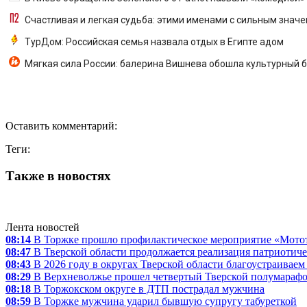
Счастливая и легкая судьба: этими именами с сильным знач
ТурДом: Российская семья назвала отдых в Египте адом
Мягкая сила России: балерина Вишнева обошла культурный б
Оставить комментарий:
Теги:
Также в новостях
Лента новостей
08:14
В Торжке прошло профилактическое мероприятие «Мото
08:47
В Тверской области продолжается реализация патриотиче
08:43
В 2026 году в округах Тверской области благоустраиваем
08:29
В Верхневолжье прошел четвертый Тверской полумараф
08:18
В Торжокском округе в ДТП пострадал мужчина
08:59
В Торжке мужчина ударил бывшую супругу табуреткой