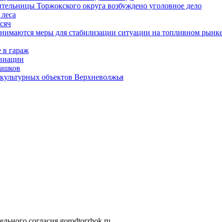
ительницы Торжокского округа возбуждено уголовное дело
 леса
сяч
инимаются меры для стабилизации ситуации на топливном рынк
 в гараж
авиации
ташков
 культурных объектов Верхневолжья
льного согласия gorodtorzhok.ru