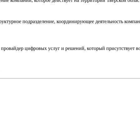
ие компании, которое действует на территории Тверской облас
ктурное подразделение, координирующее деятельность компани
овайдер цифровых услуг и решений, который присутствует во 