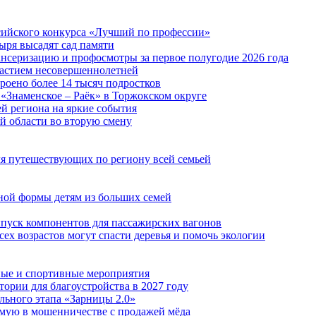
сийского конкурса «Лучший по профессии»
ыря высадят сад памяти
нсеризацию и профосмотры за первое полугодие 2026 года
частием несовершеннолетней
троено более 14 тысяч подростков
«Знаменское – Раёк» в Торжокском округе
й региона на яркие события
ой области во вторую смену
ля путешествующих по региону всей семьей
ной формы детям из больших семей
пуск компонентов для пассажирских вагонов
ех возрастов могут спасти деревья и помочь экологии
ные и спортивные мероприятия
ории для благоустройства в 2027 году
льного этапа «Зарницы 2.0»
мую в мошенничестве с продажей мёда