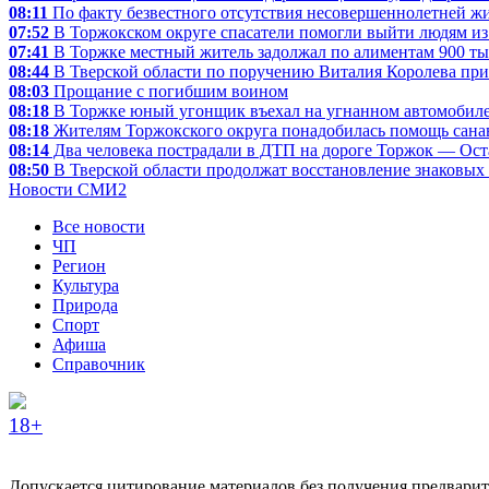
08:11
По факту безвестного отсутствия несовершеннолетней ж
07:52
В Торжокском округе спасатели помогли выйти людям из
07:41
В Торжке местный житель задолжал по алиментам 900 ты
08:44
В Тверской области по поручению Виталия Королева пр
08:03
Прощание с погибшим воином
08:18
В Торжке юный угонщик въехал на угнанном автомобиле
08:18
Жителям Торжокского округа понадобилась помощь сан
08:14
Два человека пострадали в ДТП на дороге Торжок — Ос
08:50
В Тверской области продолжат восстановление знаковых
Новости СМИ2
Все новости
ЧП
Регион
Культура
Природа
Спорт
Афиша
Справочник
18+
Допускается цитирование материалов без получения предварите