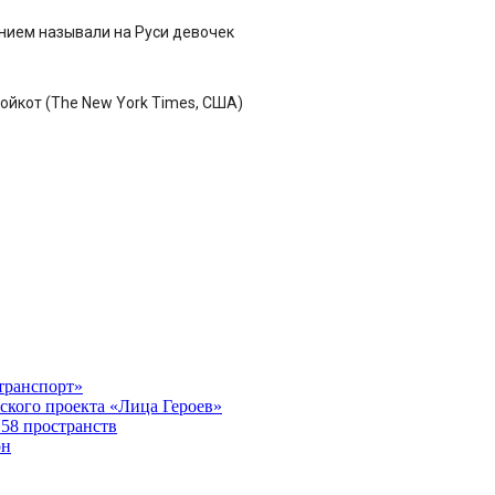
ением называли на Руси девочек
ойкот (The New York Times, США)
транспорт»
ского проекта «Лица Героев»
 58 пространств
он