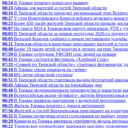
08:54
В Торжке пешеход попал под машину
08:23
Афиша для жителей и гостей Тверской области
08:16
В Тверской области проходит региональный этап Всерос
08:27
У стен Новоторжского Борисоглебского мужского монаст
08:23
Более 450 тысяч жителей Тверской области прошли диспа
08:07
На трассе М10 в Торжокском округе произошло ДТП с у
08:03
В Тверской области за первое полугодие 2026-го трудоус
08:05
Виталий Королев сообщил о начале реставрации усадьбы 
08:21
Тверская область в выходные приглашает жителей и госте
08:48
Более 19 тысяч детей отдохнули в летних лагерях Тверск
07:59
В Торжке сотрудник УФСИН спас людей на пожаре
08:42
В Торжке состоится фестиваль «Хлебный Спас»
07:33
«Семьей по Тверской области»: стартовал фотоконкурс д
08:18
В Торжке сбили пешехода на «зебре»
08:34
891-летие областной столицы
08:51
В Тверской области стартовала выдача бесплатной школь
08:43
Афиша Тверской области на ближайшие дни
08:48
В Торжке модернизировали производства и нарастили вы
08:16
Всероссийская акция «БумБатл»: жители Верхневолжья вс
08:29
В Торжке выявили нарушения у водителей мототехники
08:25
Житель Торжка похитил с дороги автоприцеп
07:56
Жителей и гостей Верхневолжья приглашают на культур
08:32
В Торжке подведены итоги голосования по выбору террит
08:29
Команда из Торжка завоевала серебряную медаль региона
08:22
Торжокские полицейские задержали цыганку, подозревае