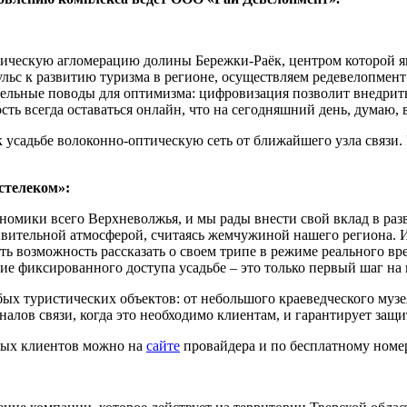
рическую агломерацию долины Бережки-Раёк, центром которой я
ьс к развитию туризма в регионе, осуществляем редевелопмент 
тельные поводы для оптимизма: цифровизация позволит внедрит
ть всегда оставаться онлайн, что на сегодняшний день, думаю, 
усадьбе волоконно-оптическую сеть от ближайшего узла связи. 
стелеком»:
ономики всего Верхневолжья, и мы рады внести свой вклад в ра
дивительной атмосферой, считаясь жемчужиной нашего региона. 
ь возможность рассказать о своем трипе в режиме реального врем
ние фиксированного доступа усадьбе – это только первый шаг на
ых туристических объектов: от небольшого краеведческого муз
алов связи, когда это необходимо клиентам, и гарантирует защи
ных клиентов можно на
сайте
провайдера и по бесплатному номеру