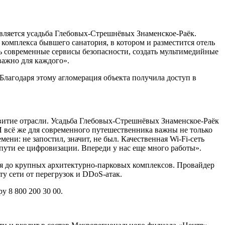
вляется усадьба Глебовых-Стрешнёвых Знаменское-Раёк.
комплекса бывшего санатория, в котором и разместится отель
ь современные сервисы безопасности, создать мультимедийные
важно для каждого».
Благодаря этому агломерация объекта получила доступ в
звитие отрасли. Усадьба Глебовых-Стрешнёвых Знаменское-Раёк
И всё же для современного путешественника важны не только
ени: не запостил, значит, не был. Качественная Wi-Fi-сеть
 пути ее цифровизации. Впереди у нас еще много работы».
ея до крупных архитектурно-парковых комплексов. Провайдер
ту сети от перегрузок и DDoS-атак.
 8 800 200 30 00.