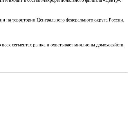
ти и входит в состав Макрорегионального филиала «Центр».
и на территории Центрального федерального округа России,
всех сегментах рынка и охватывает миллионы домохозяйств,